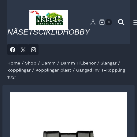
Skip
to
content
0
NÄSETSCIKLIDHOBBY
Home
/
Shop
/
Damm
/
Damm Tillbehor
/
Slangar /
kopplingar
/
Kopplingar plast
/
Gängad inv T-Koppling
11/2″