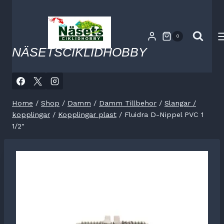
Skip
to
content
0
NÄSETSCIKLIDHOBBY
Home
/
Shop
/
Damm
/
Damm Tillbehor
/
Slangar /
kopplingar
/
Kopplingar plast
/
Fluidra D-Nippel PVC 1
1/2″