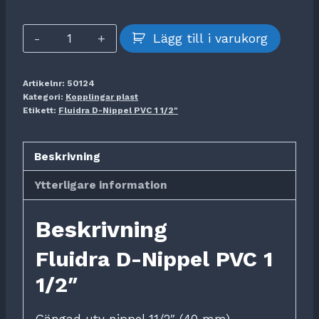
Fluidra
Lägg till i varukorg
D-
Nippel
Artikelnr:
50124
PVC
Kategori:
Kopplingar plast
1
Etikett:
Fluidra D-Nippel PVC 1 1/2"
1/2"
mängd
Beskrivning
Ytterligare information
Beskrivning
Fluidra D-Nippel PVC 1
1/2″
Gängad utv nippel 11/2″ (40 mm)