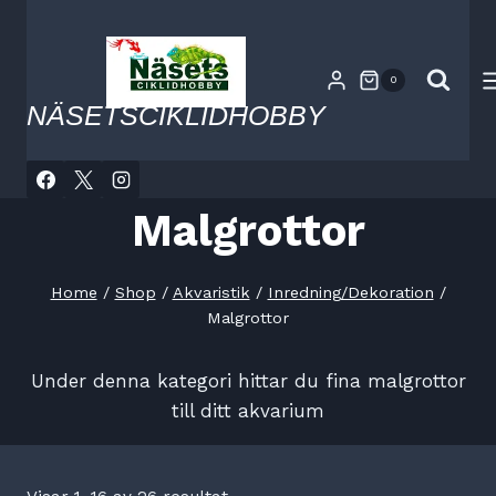
Skip
to
content
0
NÄSETSCIKLIDHOBBY
Malgrottor
Home
/
Shop
/
Akvaristik
/
Inredning/Dekoration
/
Malgrottor
Under denna kategori hittar du fina malgrottor
till ditt akvarium