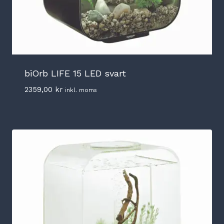
biOrb LIFE 15 LED svart
2359,00
kr
inkl. moms