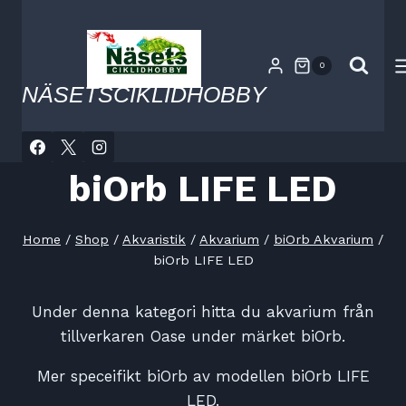
Skip
to
content
0
NÄSETSCIKLIDHOBBY
biOrb LIFE LED
Home
/
Shop
/
Akvaristik
/
Akvarium
/
biOrb Akvarium
/
biOrb LIFE LED
Under denna kategori hitta du akvarium från
tillverkaren Oase under märket biOrb.
Mer speceifikt biOrb av modellen biOrb LIFE
LED.