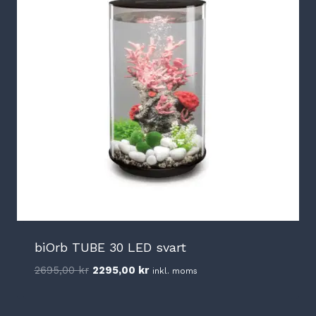
biOrb TUBE 30 LED svart
Det
Det
2695,00
kr
2295,00
kr
inkl. moms
ursprungliga
nuvarande
priset
priset