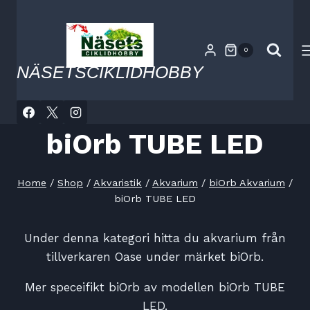
Skip
to
content
0
NÄSETSCIKLIDHOBBY
biOrb TUBE LED
Home
/
Shop
/
Akvaristik
/
Akvarium
/
biOrb Akvarium
/
biOrb TUBE LED
Under denna kategori hitta du akvarium från
tillverkaren Oase under märket biOrb.
Mer speceifikt biOrb av modellen biOrb TUBE
LED.