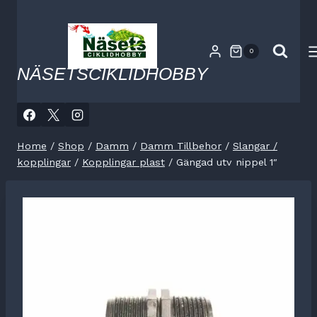
Skip
to
content
0
NÄSETSCIKLIDHOBBY
Home
/
Shop
/
Damm
/
Damm Tillbehor
/
Slangar /
kopplingar
/
Kopplingar plast
/
Gängad utv nippel 1″