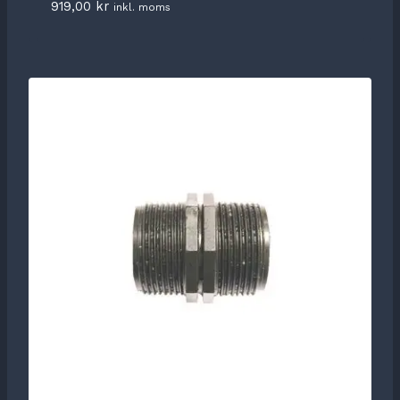
919,00
kr
inkl. moms