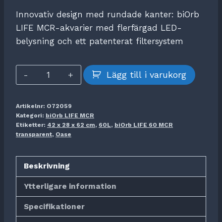
Innovativ design med rundade kanter: biOrb
LIFE MCR-akvarier med flerfärgad LED-
belysning och ett patenterat filtersystem
biOrb
Lägg till i varukorg
LIFE
60
Artikelnr:
O72059
MCR
Kategori:
biOrb LIFE MCR
transparent
Etiketter:
42 x 28 x 62 cm
,
60L
,
biOrb LIFE 60 MCR
transparent
,
Oase
mängd
Beskrivning
Ytterligare information
Specifikationer