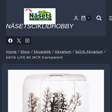
Skip
to
content
0
NÄSETSCIKLIDHOBBY
Home
/
Shop
/
Akvaristik
/
Akvarium
/
biOrb Akvarium
/
biOrb LIFE 60 MCR transparent