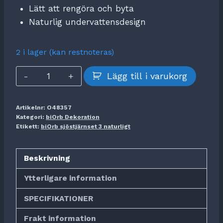
Lätt att rengöra och byta
Naturlig undervattensdesign
2 i lager (kan restnoteras)
biOrb
Lägg till i varukorg
sjöstjärnset
3
Artikelnr:
O48357
naturligt
Kategori:
biOrb Dekoration
mängd
Etikett:
biOrb sjöstjärnset 3 naturligt
Beskrivning
Ytterligare information
SPECIFIKATIONER
Frakt information