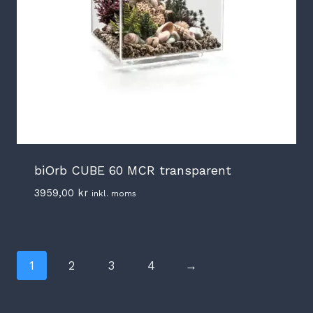
biOrb CUBE 60 MCR transparent
3959,00
kr
inkl. moms
1
2
3
4
→