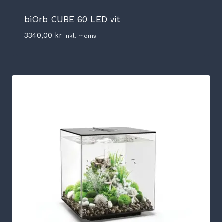
biOrb CUBE 60 LED vit
3340,00
kr
inkl. moms