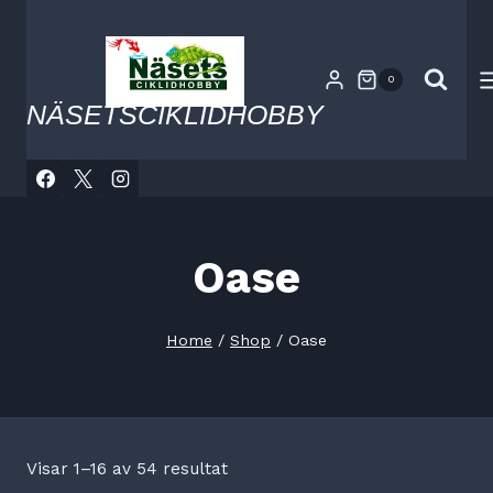
Skip
to
content
0
NÄSETSCIKLIDHOBBY
Oase
Home
/
Shop
/
Oase
Visar 1–16 av 54 resultat