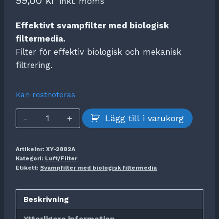
99,00
kr
inkl. moms
Effektivt svampfilter med biologisk
filtermedia.
Filter för effektiv biologisk och mekanisk
filtrering.
Kan restnoteras
Svampfilter
Lägg till i varukorg
med
biologisk
Artikelnr:
XY-2882A
filtermedia
Kategori:
Luft/Filter
mängd
Etikett:
Svampfilter med biologisk filtermedia
Beskrivning
Ytterligare information