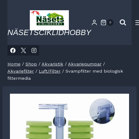
Skip
to
content
0
NÄSETSCIKLIDHOBBY
Home
/
Shop
/
Akvaristik
/
Akvariepumpar
/
Akvariefilter
/
Luft/Filter
/
Svampfilter med biologisk
filtermedia