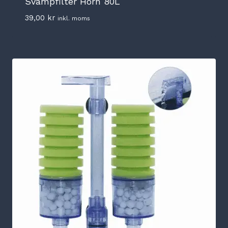
Svampfilter Hörn 80L
39,00
kr
inkl. moms