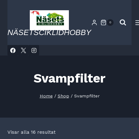
Skip
to
content
0
NÄSETSCIKLIDHOBBY
Svampfilter
Home
/
Shop
/
Svampfilter
Visar alla 16 resultat