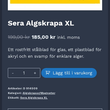
Sera Algskrapa XL
Det
Det
199,00
kr
185,00
kr
inkl. moms
ursprungliga
nuvarande
Ett rostfritt stålblad för glas, ett plastblad för
priset
priset
akryl och en svamp för enklare alger.
var:
är:
199,00 kr.
185,00 kr.
Sera
Lägg till i varukorg
Algskrapa
XL
Artikelnr:
D 914509
mängd
Kategori:
Algskrapor/Magneter
Etikett:
Sera Algskrapa XL