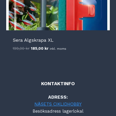
Sera Algskrapa XL
Det
Det
199,00
kr
185,00
kr
inkl. moms
ursprungliga
nuvarande
priset
priset
var:
är:
199,00 kr.
185,00 kr.
KONTAKTINFO
ADRESS:
NÄSETS CIKLIDHOBBY
Besöksadress lagerlokal