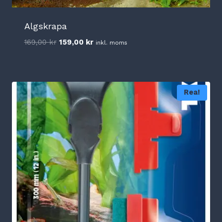
Algskrapa
Det
Det
169,00
kr
159,00
kr
inkl. moms
ursprungliga
nuvarande
priset
priset
var:
är:
169,00 kr.
159,00 kr.
Rea!