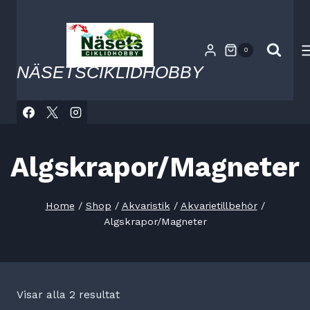
Skip
to
content
0
NÄSETSCIKLIDHOBBY
Algskrapor/Magneter
Home
/
Shop
/
Akvaristik
/
Akvarietillbehör
/
Algskrapor/Magneter
Visar alla 2 resultat