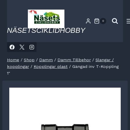
Skip
to
content
0
NÄSETSCIKLIDHOBBY
Home
/
Shop
/
Damm
/
Damm Tillbehor
/
Slangar /
kopplingar
/
Kopplingar plast
/
Gängad inv T-Koppling
1″