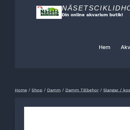
Skip
NÄSETSCIKLIDH
to
Din online akvarium butik!
content
Hem
Akv
Home
/
Shop
/
Damm
/
Damm Tillbehor
/
Slangar / ko