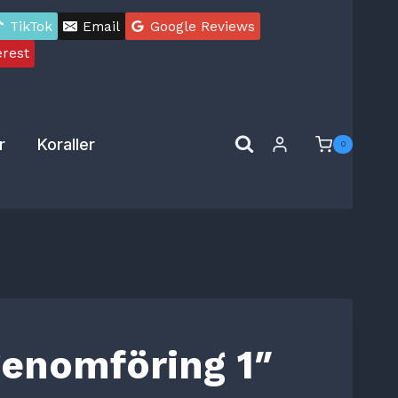
TikTok
Email
Google Reviews
erest
r
Koraller
0
enomföring 1″