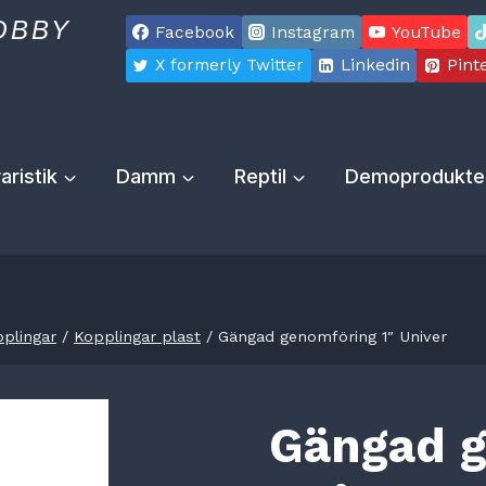
OBBY
Facebook
Instagram
YouTube
X formerly Twitter
Linkedin
Pint
aristik
Damm
Reptil
Demoprodukte
pplingar
/
Kopplingar plast
/
Gängad genomföring 1″ Univer
Gängad g