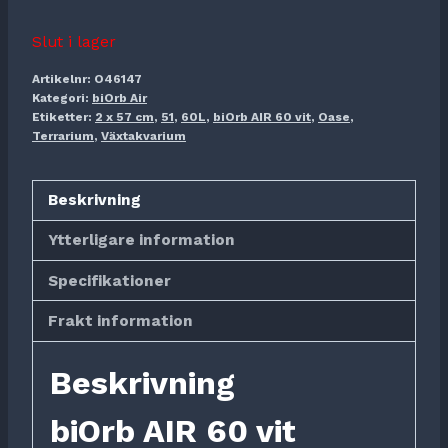
Slut i lager
Artikelnr:
O46147
Kategori:
biOrb Air
Etiketter:
2 x 57 cm
,
51
,
60L
,
biOrb AIR 60 vit
,
Oase
,
Terrarium
,
Växtakvarium
Beskrivning
Ytterligare information
Specifikationer
Frakt information
Beskrivning
biOrb AIR 60 vit