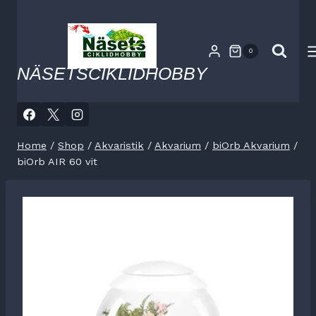
Skip
to
content
0
NÄSETSCIKLIDHOBBY
Home
/
Shop
/
Akvaristik
/
Akvarium
/
biOrb Akvarium
/
biOrb AIR 60 vit