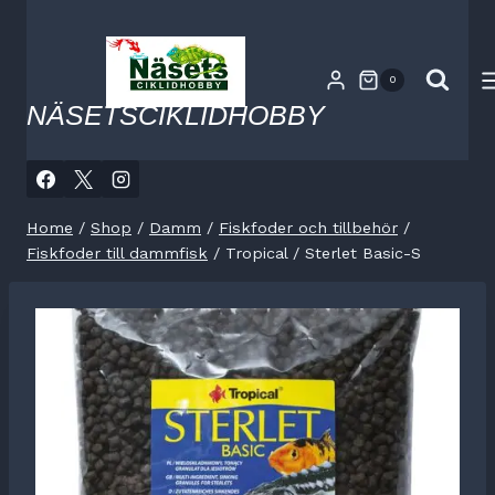
Skip
to
content
0
NÄSETSCIKLIDHOBBY
Home
/
Shop
/
Damm
/
Fiskfoder och tillbehör
/
Fiskfoder till dammfisk
/
Tropical / Sterlet Basic-S