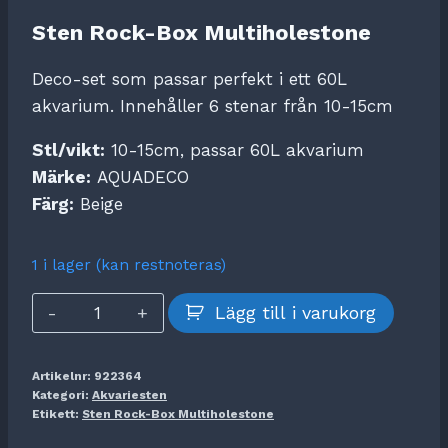
Sten Rock-Box Multiholestone
Deco-set som passar perfekt i ett 60L
akvarium. Innehåller 6 stenar från 10-15cm
Stl/vikt:
10-15cm, passar 60L akvarium
Märke:
AQUADECO
Färg:
Beige
1 i lager (kan restnoteras)
Sten
Lägg till i varukorg
Rock-
Box
Artikelnr:
922364
Multiholestone
Kategori:
Akvariesten
mängd
Etikett:
Sten Rock-Box Multiholestone