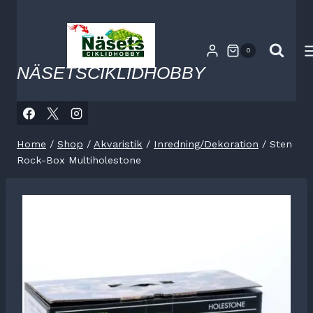
Skip
to
content
0
NÄSETSCIKLIDHOBBY
Home
/
Shop
/
Akvaristik
/
Inredning/Dekoration
/
Sten
Rock-Box Multiholestone