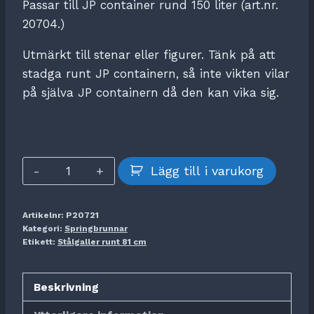
Passar till JP container rund 150 liter (art.nr.
20704.)
Utmärkt till stenar eller figurer. Tänk på att
stadga runt JP containern, så inte vikten vilar
på själva JP containern då den kan vika sig.
Stålgaller
Lägg till i varukorg
runt
81
Artikelnr:
P20721
cm
Kategori:
Springbrunnar
(till
Etikett:
Stålgaller runt 81 cm
20704)
mängd
Beskrivning