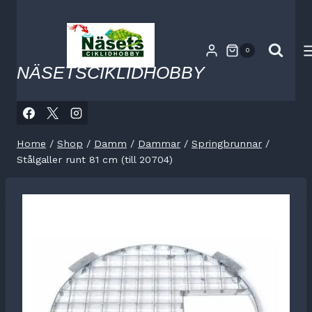
Skip
to
content
0
NÄSETSCIKLIDHOBBY
Home
/
Shop
/
Damm
/
Dammar
/
Springbrunnar
/
Stålgaller runt 81 cm (till 20704)