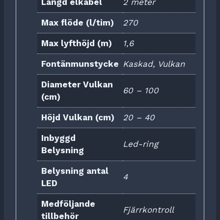
Längd elkabel
2 meter
Max flöde (l/tim)
270
Max lyfthöjd (m)
1,6
Fontänmunstycke
Kaskad, Vulkan
Diameter Vulkan
60 – 100
(cm)
Höjd Vulkan (cm)
20 – 40
Inbyggd
Led-ring
Belysning
Belysning antal
4
LED
Medföljande
Fjärrkontroll
tillbehör