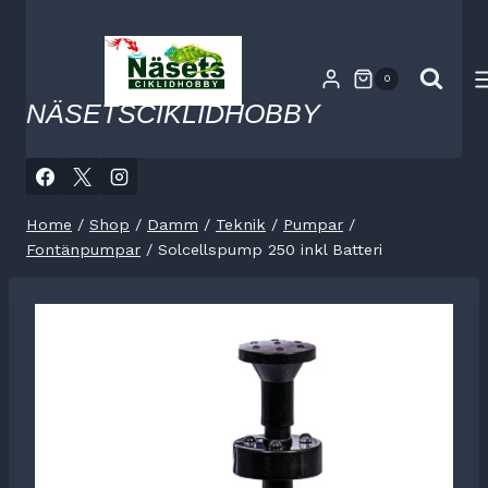
Skip
to
content
0
NÄSETSCIKLIDHOBBY
Home
/
Shop
/
Damm
/
Teknik
/
Pumpar
/
Fontänpumpar
/
Solcellspump 250 inkl Batteri