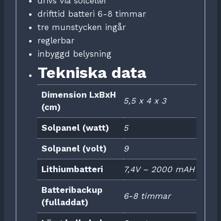
drivs via solceller
drifttid batteri 6-8 timmar
tre munstycken ingår
reglerbar
inbyggd belysning
Tekniska data
Dimension LxBxH
5,5 x 4 x 3
(cm)
Solpanel (watt)
5
Solpanel (volt)
9
Lithiumbatteri
7,4V – 2000 mAH
Batteribackup
6-8 timmar
(fulladdat)