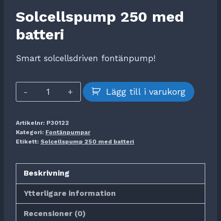
Solcellspump 250 med
batteri
Smart solcellsdriven fontänpump!
Solcellspump
Lägg till i varukorg
250
inkl
Artikelnr:
P30122
Batteri
Kategori:
Fontänpumpar
mängd
Etikett:
Solcellspump 250 med batteri
Beskrivning
Ytterligare information
Recensioner (0)