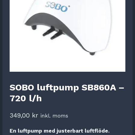
SOBO luftpump SB860A –
720 l/h
349,00
kr
inkl. moms
En luftpump med justerbart luftflöde.