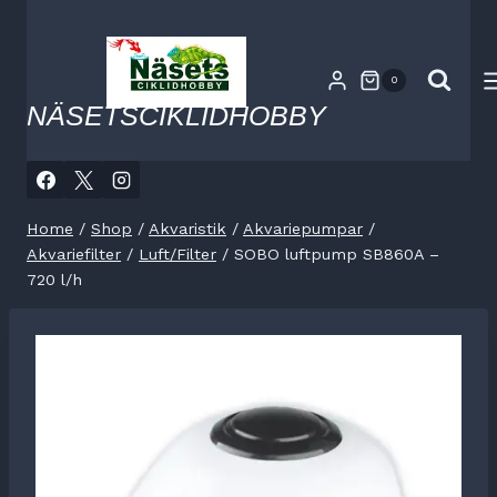
Skip
to
content
0
NÄSETSCIKLIDHOBBY
Home
/
Shop
/
Akvaristik
/
Akvariepumpar
/
Akvariefilter
/
Luft/Filter
/
SOBO luftpump SB860A –
720 l/h