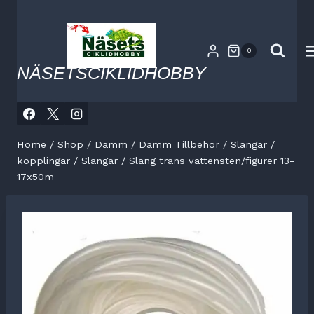
Skip
to
content
0
NÄSETSCIKLIDHOBBY
Home
/
Shop
/
Damm
/
Damm Tillbehor
/
Slangar /
kopplingar
/
Slangar
/
Slang trans vattensten/figurer 13-
17x50m