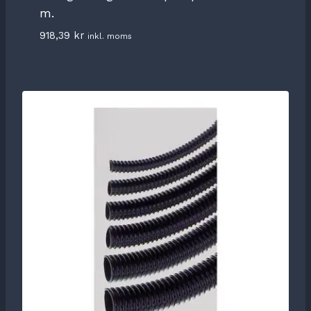
m.
918,39
kr
inkl. moms