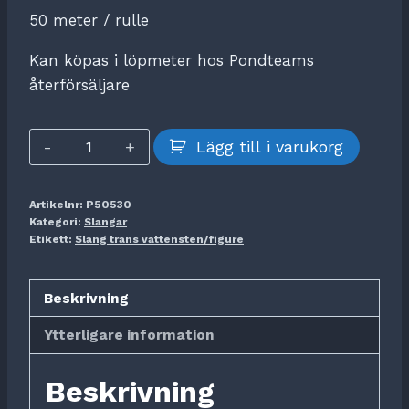
50 meter / rulle
Kan köpas i löpmeter hos Pondteams
återförsäljare
Slang
Lägg till i varukorg
trans
vattensten/figurer
Artikelnr:
P50530
13-
Kategori:
Slangar
17x50m
Etikett:
Slang trans vattensten/figure
mängd
Beskrivning
Ytterligare information
Beskrivning