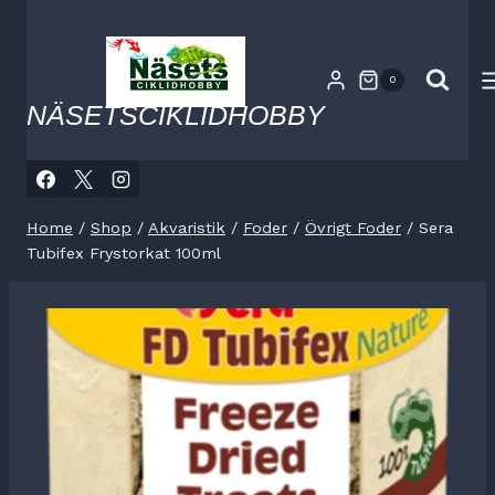
Skip
to
content
0
NÄSETSCIKLIDHOBBY
Home
/
Shop
/
Akvaristik
/
Foder
/
Övrigt Foder
/
Sera
Tubifex Frystorkat 100ml