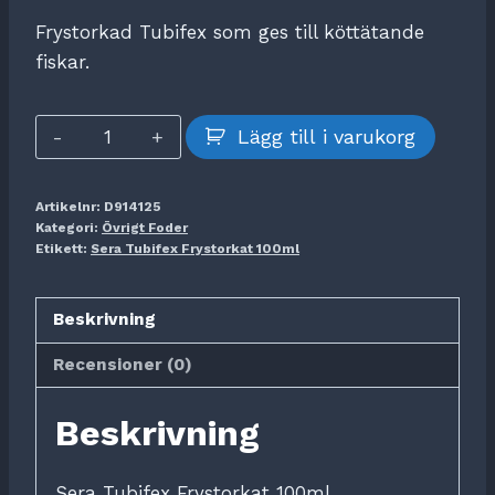
Frystorkad Tubifex som ges till köttätande
fiskar.
Sera
Lägg till i varukorg
Tubifex
Frystorkat
Artikelnr:
D914125
100ml
Kategori:
Övrigt Foder
mängd
Etikett:
Sera Tubifex Frystorkat 100ml
Beskrivning
Recensioner (0)
Beskrivning
Sera Tubifex Frystorkat 100ml