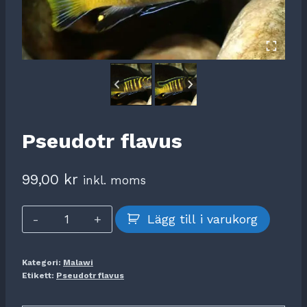
Pseudotr flavus
99,00
kr
inkl. moms
Pseudotr
Lägg till i varukorg
flavus
mängd
Kategori:
Malawi
Etikett:
Pseudotr flavus