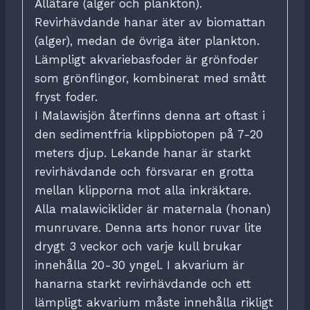
Allätare (alger och plankton).
Revirhävdande hanar äter av biomattan
(alger), medan de övriga äter plankton.
Lämpligt akvariebasfoder är grönfoder
som grönflingor, kombinerat med smått
fryst foder.
I Malawisjön återfinns denna art oftast i
den sedimentfria klippbiotopen på 7-20
meters djup. Lekande hanar är starkt
revirhävdande och försvarar en grotta
mellan klipporna mot alla inkräktare.
Alla malawiciklider är maternala (honan)
munruvare. Denna arts honor ruvar lite
drygt 3 veckor och varje kull brukar
innehålla 20-30 yngel. I akvarium är
hanarna starkt revirhävdande och ett
lämpligt akvarium måste innehålla rikligt