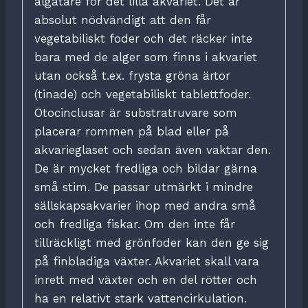
algätare för det lilla akvariet. Det är
absolut nödvändigt att den får
vegetabiliskt foder och det räcker inte
bara med de alger som finns i akvariet
utan också t.ex. frysta gröna ärtor
(tinade) och vegetabiliskt tablettfoder.
Otocinclusar är substratruvare som
placerar rommen på blad eller på
akvarieglaset och sedan även vaktar den.
De är mycket fredliga och bildar gärna
små stim. De passar utmärkt i mindre
sällskapsakvarier ihop med andra små
och fredliga fiskar. Om den inte får
tillräckligt med grönfoder kan den ge sig
på finbladiga växter. Akvariet skall vara
inrett med växter och en del rötter och
ha en relativt stark vattencirkulation.