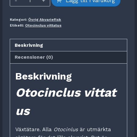
Lägg till i varukorg
vittatus
mängd
Kategori:
Övrig Akvariefisk
Etikett:
Otocinclus vittatus
Beskrivning
Recensioner (0)
Beskrivning
Otocinclus
vittat
us
Växtätare. Alla
Otocinlus
är utmärkta