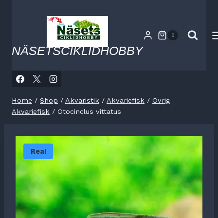
Skip
to
content
0
NÄSETSCIKLIDHOBBY
Home
/
Shop
/
Akvaristik
/
Akvariefisk
/
Övrig
Akvariefisk
/
Otocinclus vittatus
Rea!