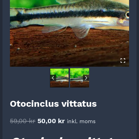
Otocinclus vittatus
Det
Det
59,00
kr
50,00
kr
inkl. moms
ursprungliga
nuvarande