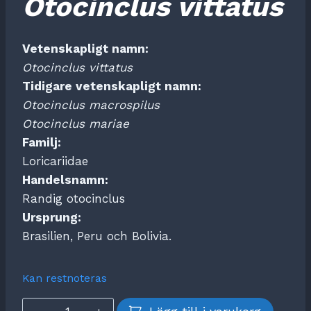
Otocinclus
vittatus
priset
priset
var:
är:
Vetenskapligt namn:
59,00 kr.
50,00 kr.
Otocinclus
vittatus
Tidigare vetenskapligt namn:
Otocinclus
macrospilus
Otocinclus
mariae
Familj:
Loricariidae
Handelsnamn:
Randig otocinclus
Ursprung:
Brasilien, Peru och Bolivia.
Kan restnoteras
Otocinclus