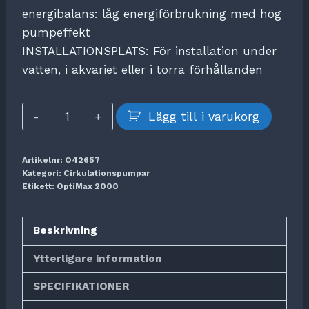
energibalans: låg energiförbrukning med hög
pumpeffekt
INSTALLATIONSPLATS: För installation under
vatten, i akvariet eller i torra förhållanden
OptiMax
Lägg till i varukorg
2000
mängd
Artikelnr:
O42657
Kategori:
Cirkulationspumpar
Etikett:
OptiMax 2000
Beskrivning
Ytterligare information
SPECIFIKATIONER