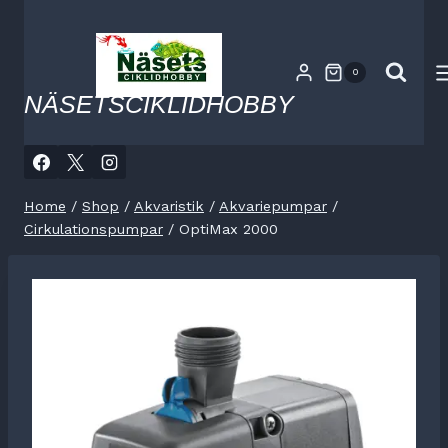
Skip
to
content
0
NÄSETSCIKLIDHOBBY
Home
/
Shop
/
Akvaristik
/
Akvariepumpar
/
Cirkulationspumpar
/
OptiMax 2000