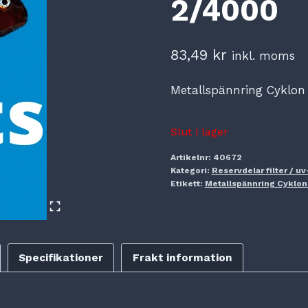
2/4000
83,49
kr
inkl. moms
Metallspännring Cyklon
Slut i lager
Artikelnr:
40672
Kategori:
Reservdelar filter / uv
Etikett:
Metallspännring Cyklo
Specifikationer
Frakt information