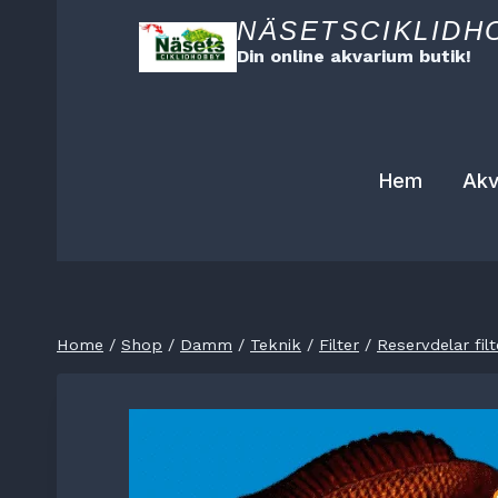
Skip
NÄSETSCIKLIDH
to
Din online akvarium butik!
content
Hem
Akv
Home
/
Shop
/
Damm
/
Teknik
/
Filter
/
Reservdelar filt