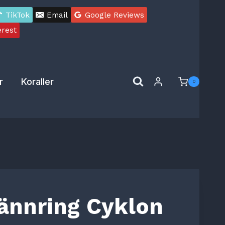
TikTok
Email
Google Reviews
erest
r
Koraller
0
ännring Cyklon