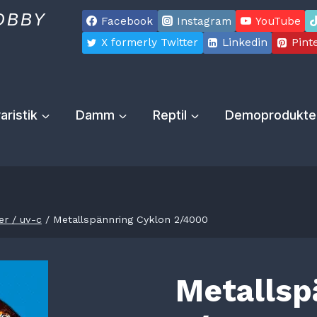
OBBY
Facebook
Instagram
YouTube
X formerly Twitter
Linkedin
Pint
aristik
Damm
Reptil
Demoprodukte
er / uv-c
/
Metallspännring Cyklon 2/4000
Metallsp