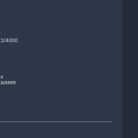
 2/4000
-c
n 2/4000