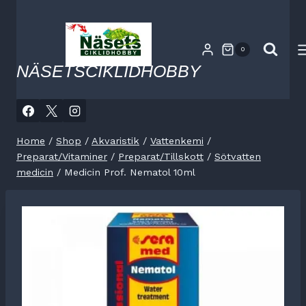
Skip
to
content
0
NÄSETSCIKLIDHOBBY
Home
/
Shop
/
Akvaristik
/
Vattenkemi
/
Preparat/Vitaminer
/
Preparat/Tillskott
/
Sötvatten
medicin
/
Medicin Prof. Nematol 10ml