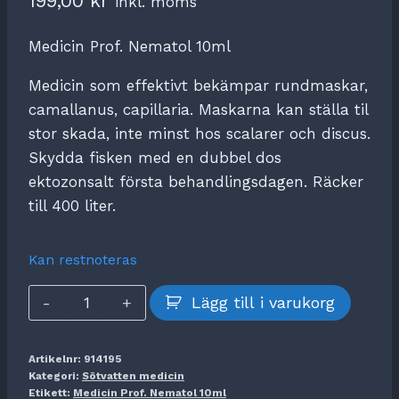
199,00
kr
inkl. moms
Medicin Prof. Nematol 10ml
Medicin som effektivt bekämpar rundmaskar,
camallanus, capillaria. Maskarna kan ställa til
stor skada, inte minst hos scalarer och discus.
Skydda fisken med en dubbel dos
ektozonsalt första behandlingsdagen. Räcker
till 400 liter.
Kan restnoteras
Medicin
Lägg till i varukorg
Prof.
Nematol
Artikelnr:
914195
10ml
Kategori:
Sötvatten medicin
mängd
Etikett:
Medicin Prof. Nematol 10ml