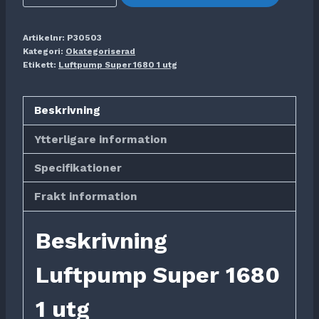
Super
1680
Artikelnr:
P30503
1
Kategori:
Okategoriserad
utg
Etikett:
Luftpump Super 1680 1 utg
mängd
Beskrivning
Ytterligare information
Specifikationer
Frakt information
Beskrivning
Luftpump Super 1680
1 utg