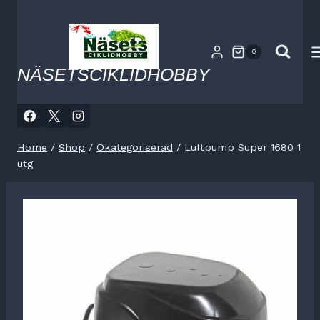
Skip
to
content
0
NÄSETSCIKLIDHOBBY
Home
/
Shop
/
Okategoriserad
/
Luftpump Super 1680 1
utg