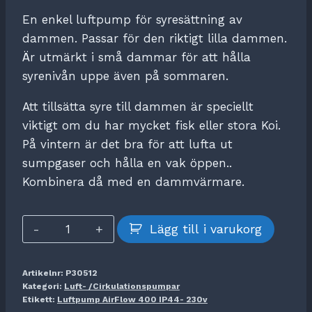
En enkel luftpump för syresättning av
dammen. Passar för den riktigt lilla dammen.
Är utmärkt i små dammar för att hålla
syrenivån uppe även på sommaren.
Att tillsätta syre till dammen är speciellt
viktigt om du har mycket fisk eller stora Koi.
På vintern är det bra för att lufta ut
sumpgaser och hålla en vak öppen..
Kombinera då med en dammvärmare.
Luftpump
Lägg till i varukorg
AirFlow
400
Artikelnr:
P30512
IP44-
Kategori:
Luft- /Cirkulationspumpar
230v
Etikett:
Luftpump AirFlow 400 IP44- 230v