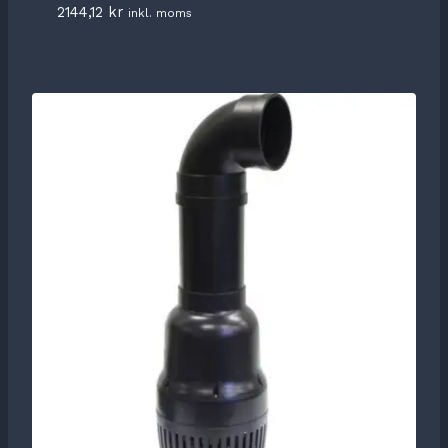
2144,12
kr
inkl. moms