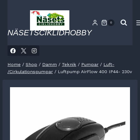
Skip
to
content
0
NÄSETSCIKLIDHOBBY
Home
/
Shop
/
Damm
/
Teknik
/
Pumpar
/
Luft-
/Cirkulationspumpar
/
Luftpump AirFlow 400 IP44- 230v