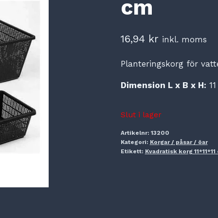
cm
16,94
kr
inkl. moms
Planteringskorg för vatte
Dimension L x B x H:
11 
Slut i lager
Artikelnr:
13200
Kategori:
Korgar / påsar / öar
Etikett:
Kvadratisk korg 11*11*11