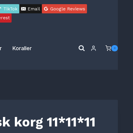
TikTok
Email
Google Reviews
erest
r
Koraller
0
k korg 11*11*11