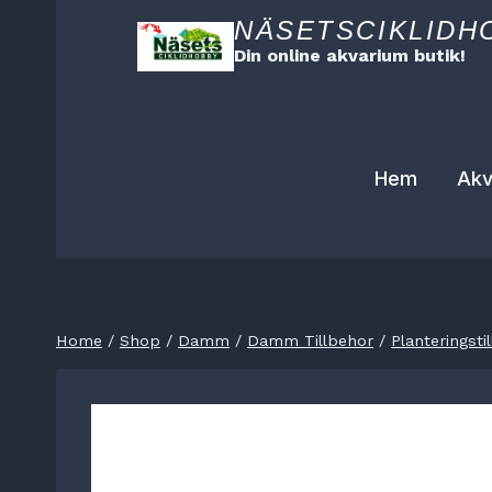
Skip
NÄSETSCIKLIDH
to
Din online akvarium butik!
content
Hem
Akv
Home
/
Shop
/
Damm
/
Damm Tillbehor
/
Planteringsti