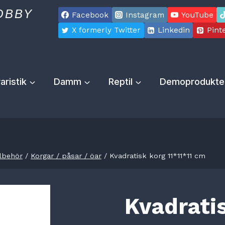
OBBY
Facebook
Instagram
YouTube
X formerly Twitter
Linkedin
Pint
aristik
Damm
Reptil
Demoprodukte
llbehör
/
Korgar / påsar / öar
/
Kvadratisk korg 11*11*11 cm
Kvadratis