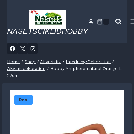
Skip
to
content
0
NÄSETSCIKLIDHOBBY
Home
/
Shop
/
Akvaristik
/
Inredning/Dekoration
/
Akvariedekoration
/
Hobby Amphore natural Orange L
22cm
Rea!