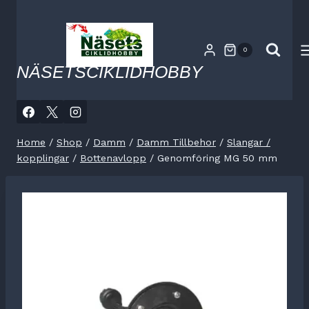
Skip
to
content
0
NÄSETSCIKLIDHOBBY
Home
/
Shop
/
Damm
/
Damm Tillbehor
/
Slangar /
kopplingar
/
Bottenavlopp
/
Genomföring MG 50 mm