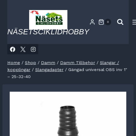
Skip
to
content
0
NÄSETSCIKLIDHOBBY
Home
/
Shop
/
Damm
/
Damm Tillbehor
/
Slangar /
kopplingar
/
Slangadapter
/
Gängad universal OBS inv 1″
– 25-32-40