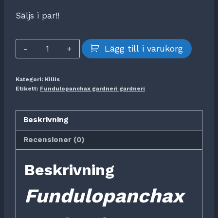
Säljs i par!!
Fundulopanchax
Lägg till i varukorg
gardneri
gardneri
Kategori:
Killis
mängd
Etikett:
Fundulopanchax gardneri gardneri
Beskrivning
Recensioner (0)
Beskrivning
Fundulopanchax