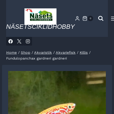
Skip
to
content
0
NÄSETSCIKLIDHOBBY
Home
/
Shop
/
Akvaristik
/
Akvariefisk
/
Killis
/
Fundulopanchax gardneri gardneri