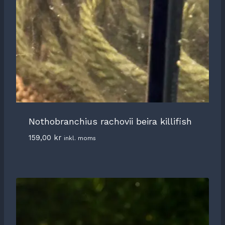
Nothobranchius rachovii beira killifish
159,00
kr
inkl. moms