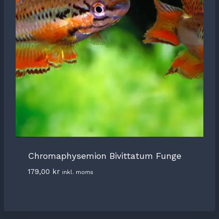
Chromaphysemion Bivittatum Funge
179,00
kr
inkl. moms