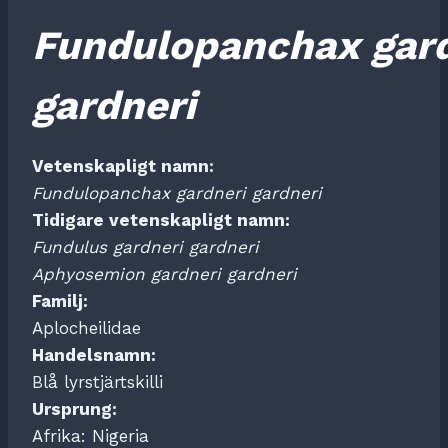
Fundulopanchax
gar
gardneri
Vetenskapligt namn:
Fundulopanchax
gardneri gardneri
Tidigare vetenskapligt namn:
Fundulus
gardneri gardneri
Aphyosemion
gardneri gardneri
Familj:
Aplocheilidae
Handelsnamn:
Blå lyrstjärtskilli
Ursprung:
Afrika: Nigeria