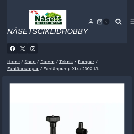
Skip
to
content
0
NÄSETSCIKLIDHOBBY
Home
/
Shop
/
Damm
/
Teknik
/
Pumpar
/
Fontänpumpar
/
Fontänpump Xtra 2300 l/t