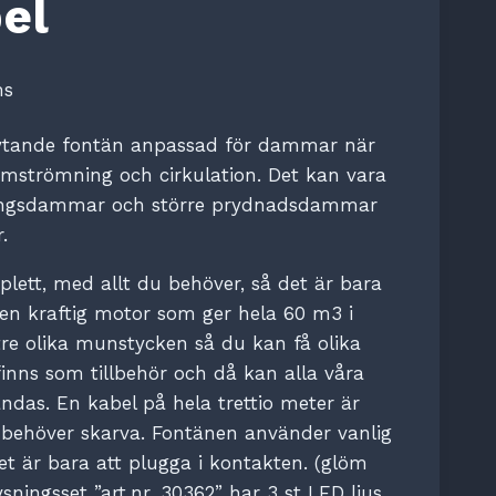
el
ms
flytande fontän anpassad för dammar när
mströmning och cirkulation. Det kan vara
ingsdammar och större prydnadsdammar
.
lett, med allt du behöver, så det är bara
 en kraftig motor som ger hela 60 m3 i
re olika munstycken så du kan få olika
finns som tillbehör och då kan alla våra
das. En kabel på hela trettio meter är
 behöver skarva. Fontänen använder vanlig
et är bara att plugga i kontakten. (glöm
ysningsset ”art.nr. 30362” har 3 st LED ljus