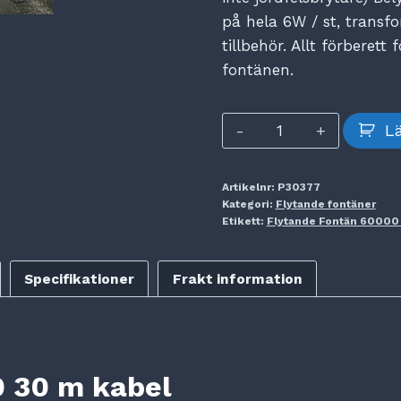
på hela 6W / st, transf
tillbehör. Allt förberet
fontänen.
Flytande
Lä
Fontän
60000
Artikelnr:
P30377
30
Kategori:
Flytande fontäner
m
Etikett:
Flytande Fontän 60000
kabel
mängd
Specifikationer
Frakt information
0 30 m kabel