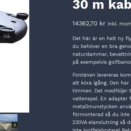
30 m kab
14362,70
kr
inkl. mo
Det här är en helt ny 
du behöver en bra geno
naturdammar, bevattn
på exempelvis golfbanor
Fontänen levereras komp
att köra igång. Den har
timmen. Det medföljer t
vattenspel. En adapter 
metallmunstycken använ
förmonterad så du inte
230VA elanslutning så d
inte jordfelsbrytare) Bel