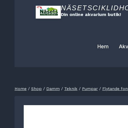
Skip
NÄSETSCIKLIDH
to
Din online akvarium butik!
content
Hem
Akv
Home
/
Shop
/
Damm
/
Teknik
/
Pumpar
/
Flytande fon