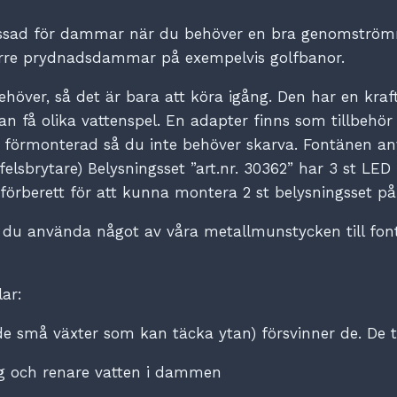
assad för dammar när du behöver en bra genomströmni
re prydnadsdammar på exempelvis golfbanor.
ehöver, så det är bara att köra igång. Den har en kra
an få olika vattenspel. En adapter finns som tillbeh
r förmonterad så du inte behöver skarva. Fontänen an
felsbrytare) Belysningsset ”art.nr. 30362” har 3 st LED
lt förberett för att kunna montera 2 st belysningsset p
 använda något av våra metallmunstycken till fontä
ar:
e små växter som kan täcka ytan) försvinner de. De tri
ning och renare vatten i dammen