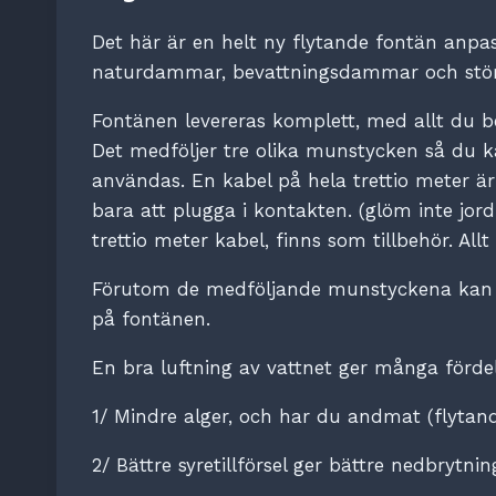
Det här är en helt ny flytande fontän anp
naturdammar, bevattningsdammar och stör
Fontänen levereras komplett, med allt du b
Det medföljer tre olika munstycken så du k
användas. En kabel på hela trettio meter ä
bara att plugga i kontakten. (glöm inte jord
trettio meter kabel, finns som tillbehör. Al
Förutom de medföljande munstyckena kan du
på fontänen.
En bra luftning av vattnet ger många fördel
1/ Mindre alger, och har du andmat (flytand
2/ Bättre syretillförsel ger bättre nedbryt