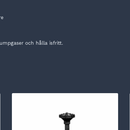
re
umpgaser och hålla isfritt.