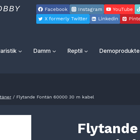
OBBY
Facebook
Instagram
YouTube
X formerly Twitter
Linkedin
Pint
aristik
Damm
Reptil
Demoprodukte
täner
/
Flytande Fontän 60000 30 m kabel
Flytande