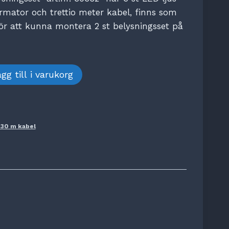
ormator och trettio meter kabel, finns som
t för att kunna montera 2 st belysningsset på
gg till i varukorg
 30 m kabel