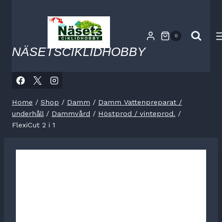
Skip
to
content
0
NÄSETSCIKLIDHOBBY
Home
/
Shop
/
Damm
/
Damm Vattenpreparat /
underhåll
/
Dammvård
/
Höstprod / vinteprod.
/
FlexiCut 2 i 1