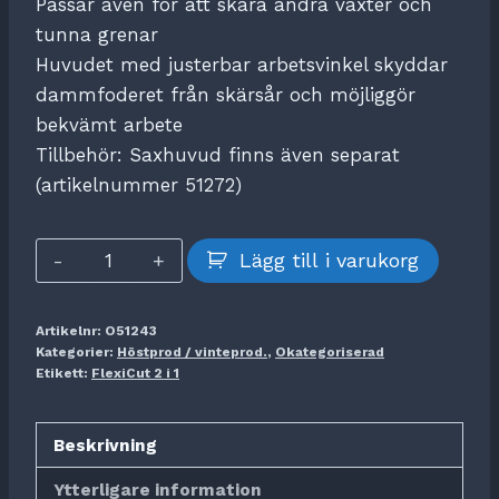
Passar även för att skära andra växter och
tunna grenar
Huvudet med justerbar arbetsvinkel skyddar
dammfoderet från skärsår och möjliggör
bekvämt arbete
Tillbehör: Saxhuvud finns även separat
(artikelnummer 51272)
FlexiCut
Lägg till i varukorg
2
i
Artikelnr:
O51243
1
Kategorier:
Höstprod / vinteprod.
,
Okategoriserad
mängd
Etikett:
FlexiCut 2 i 1
Beskrivning
Ytterligare information