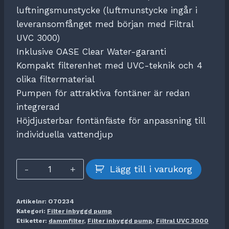
luftningsmunstycke (luftmunstycke ingår i
leveransomfånget med början med Filtral
UVC 3000)
Inklusive OASE Clear Water-garanti
Kompakt filterenhet med UVC-teknik och 4
olika filtermaterial
Pumpen för attraktiva fontäner är redan
integrerad
Höjdjusterbar fontänfäste för anpassning till
individuella vattendjup
Filtral
Lägg till i varukorg
UVC
3000
Artikelnr:
O70234
mängd
Kategori:
Filter inbyggd pump
Etiketter:
dammfilter
,
Filter inbyggd pump
,
Filtral UVC 3000