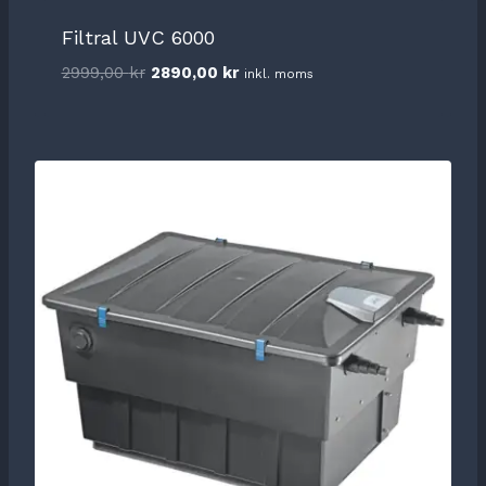
Filtral UVC 6000
Det
Det
2999,00
kr
2890,00
kr
inkl. moms
ursprungliga
nuvarande
priset
priset
var:
är:
2999,00 kr.
2890,00 kr.