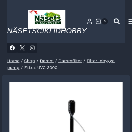
Skip
to
content
0
NÄSETSCIKLIDHOBBY
Home
/
Shop
/
Damm
/
Dammfilter
/
Filter inbyggd
pump
/
Filtral UVC 3000