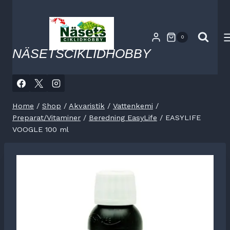
Skip
to
content
0
NÄSETSCIKLIDHOBBY
Home
/
Shop
/
Akvaristik
/
Vattenkemi
/
Preparat/Vitaminer
/
Beredning EasyLife
/
EASYLIFE
VOOGLE 100 ml