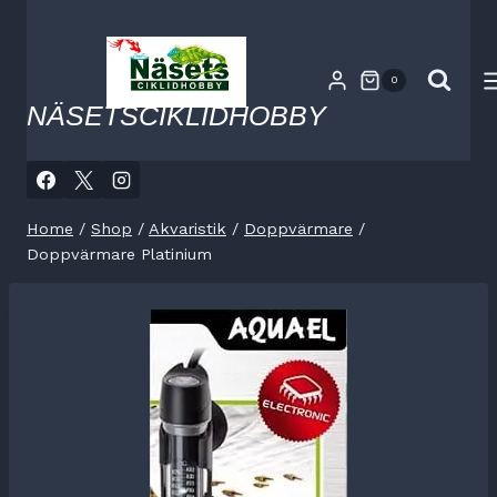
Skip
to
content
0
NÄSETSCIKLIDHOBBY
Home
/
Shop
/
Akvaristik
/
Doppvärmare
/
Doppvärmare Platinium