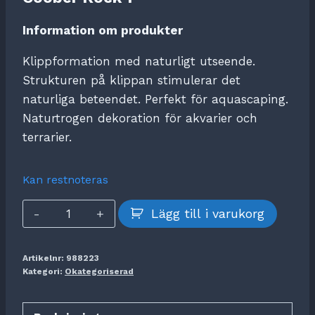
Information om produkter
Klippformation med naturligt utseende.
Strukturen på klippan stimulerar det
naturliga beteendet.
Perfekt för aquascaping.
Naturtrogen dekoration för akvarier och
terrarier.
Kan restnoteras
Coober
Lägg till i varukorg
Rock
1
Artikelnr:
988223
mängd
Kategori:
Okategoriserad