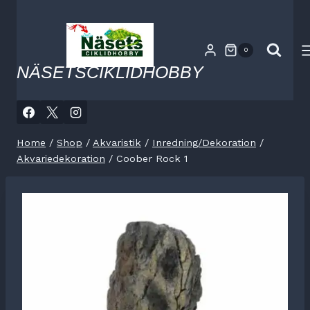
Skip
to
content
0
NÄSETSCIKLIDHOBBY
Home
/
Shop
/
Akvaristik
/
Inredning/Dekoration
/
Akvariedekoration
/
Coober Rock 1