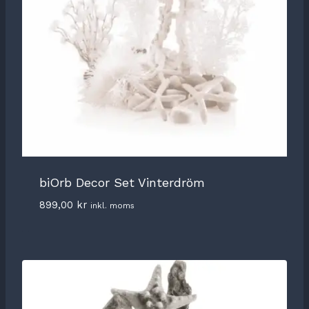
biOrb Decor Set Vinterdröm
899,00
kr
inkl. moms