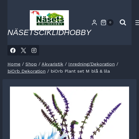
Skip
to
content
0
NÄSETSCIKLIDHOBBY
Home
/
Shop
/
Akvaristik
/
Inredning/Dekoration
/
biOrb Dekoration
/
biOrb Plant set M blå & lila