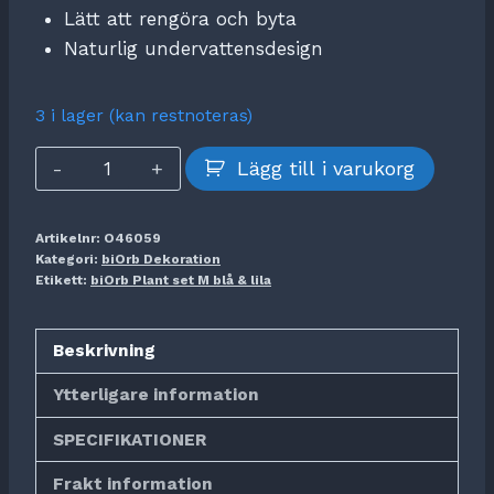
Lätt att rengöra och byta
Naturlig undervattensdesign
3 i lager (kan restnoteras)
biOrb
Lägg till i varukorg
Plant
set
Artikelnr:
O46059
M
Kategori:
biOrb Dekoration
blå
Etikett:
biOrb Plant set M blå & lila
&
lila
Beskrivning
mängd
Ytterligare information
SPECIFIKATIONER
Frakt information