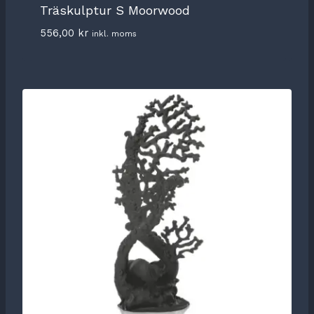
Träskulptur S Moorwood
556,00
kr
inkl. moms