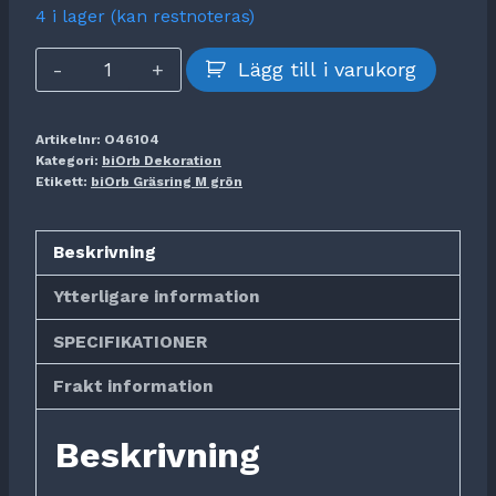
4 i lager (kan restnoteras)
biOrb
Lägg till i varukorg
Gräsring
M
Artikelnr:
O46104
grön
Kategori:
biOrb Dekoration
mängd
Etikett:
biOrb Gräsring M grön
Beskrivning
Ytterligare information
SPECIFIKATIONER
Frakt information
Beskrivning