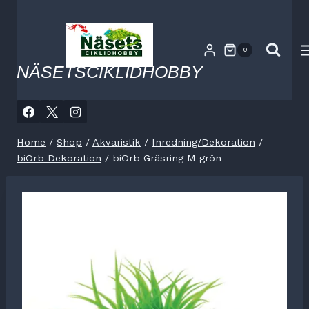
Skip
to
content
0
NÄSETSCIKLIDHOBBY
Home
/
Shop
/
Akvaristik
/
Inredning/Dekoration
/
biOrb Dekoration
/
biOrb Gräsring M grön