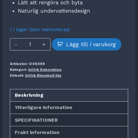
Lätt att rengöra och byta
Naturlig undervattensdesign
1 i lager (kan restnoteras)
biOrb
Lägg till i varukorg
Blomboll
lila
Artikelnr:
O46089
mängd
Kategori:
biOrb Dekoration
Etikett:
biOrb Blomboll lila
Beskrivning
Ytterligare information
SPECIFIKATIONER
Frakt information