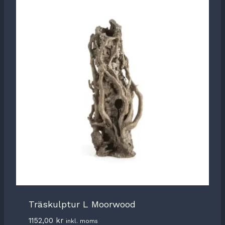
Träskulptur L Moorwood
1152,00
kr
inkl. moms