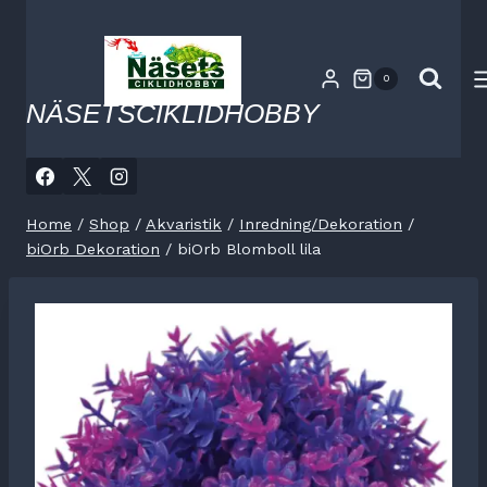
Skip
to
content
0
NÄSETSCIKLIDHOBBY
Home
/
Shop
/
Akvaristik
/
Inredning/Dekoration
/
biOrb Dekoration
/
biOrb Blomboll lila