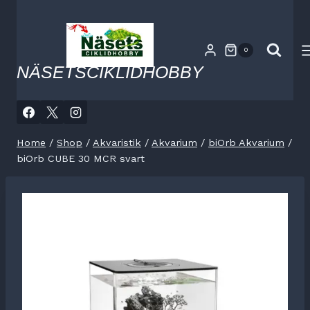
Skip
to
content
0
NÄSETSCIKLIDHOBBY
Home
/
Shop
/
Akvaristik
/
Akvarium
/
biOrb Akvarium
/
biOrb CUBE 30 MCR svart