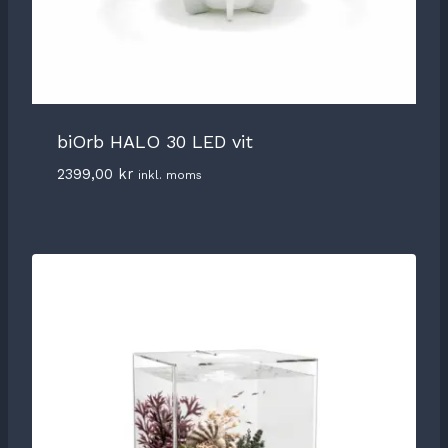
biOrb HALO 30 LED vit
2399,00
kr
inkl. moms