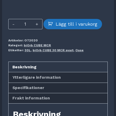
biOrb
Lägg till i varukorg
CUBE
30
Artikelnr:
O72020
MCR
Kategori:
biOrb CUBE MCR
svart
Etiketter:
30L
,
biOrb CUBE 30 MCR svart
,
Oase
mängd
Beskrivning
Ytterligare information
Specifikationer
Frakt information
Beskrivning