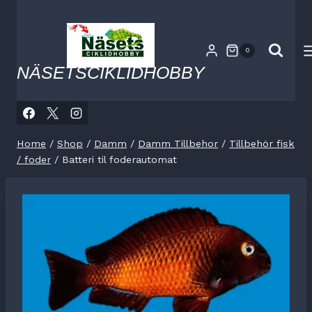
Skip
to
content
0
NÄSETSCIKLIDHOBBY
Home
/
Shop
/
Damm
/
Damm Tillbehor
/
Tillbehör fisk
/ foder
/
Batteri til foderautomat