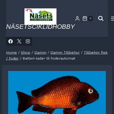
Skip
to
content
0
NÄSETSCIKLIDHOBBY
Home
/
Shop
/
Damm
/
Damm Tillbehor
/
Tillbehör fisk
/ foder
/
Batteri-lader til foderautomat