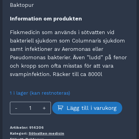
Baktopur
Information om produkten
Fiskmedicin som används i sötvatten vid
bakteriell sjukdom som Columnaris sjukdom
samt infektioner av Aeromonas eller
Pseudomonas bakterier. Även ”ludd” på fenor
och kropp som ofta misstas för att vara
svampinfektion. Räcker till ca 8000l
1 i lager (kan restnoteras)
Baktopur
Lägg till i varukorg
mängd
Artikelnr:
914206
Kategori:
Sötvatten medicin