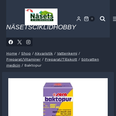
Skip
to
content
0
NÄSETSCIKLIDHOBBY
Home
/
Shop
/
Akvaristik
/
Vattenkemi
/
Preparat/Vitaminer
/
Preparat/Tillskott
/
Sötvatten
medicin
/
Baktopur