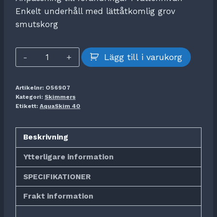
Enkelt underhåll med lättåtkomlig grov
smutskorg
AquaSkim
Lägg till i varukorg
40
mängd
Artikelnr:
O56907
Kategori:
Skimmers
Etikett:
AquaSkim 40
Beskrivning
Ytterligare information
SPECIFIKATIONER
Frakt information