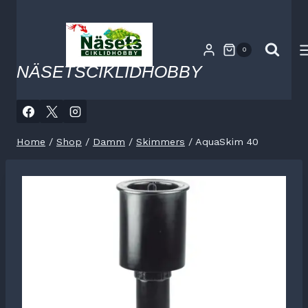
Skip
to
content
0
NÄSETSCIKLIDHOBBY
Home
/
Shop
/
Damm
/
Skimmers
/
AquaSkim 40